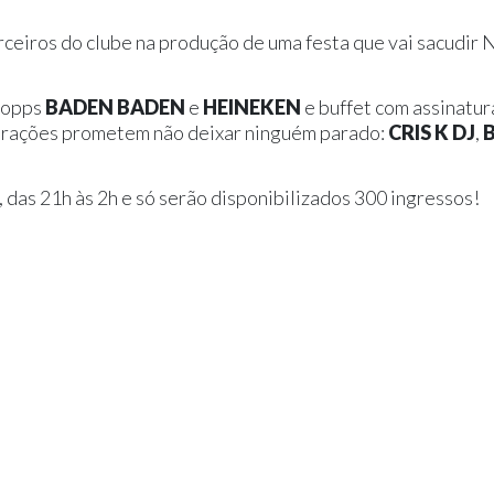
ceiros do clube na produção de uma festa que vai sacudir 
chopps
BADEN BADEN
e
HEINEKEN
e buffet com assinatu
atrações prometem não deixar ninguém parado:
CRIS K DJ
,
 das 21h às 2h e só serão disponibilizados 300 ingressos!