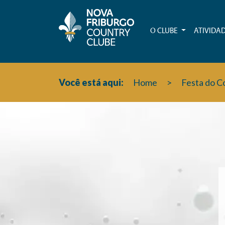
O CLUBE
ATIVIDA
Você está aqui:
Home
>
Festa do C