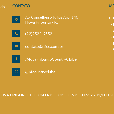
udo
CONTATO
M
Av. Conselheiro Julius Arp, 140
O
Nova Friburgo - RJ
-
-
(22)2522-9552
-
-
contato@nfcc.com.br
-
/NovaFriburgoCountryClube
@nfcountryclube
OVA FRIBURGO COUNTRY CLUBE | CNPJ: 30.552.731/0001-