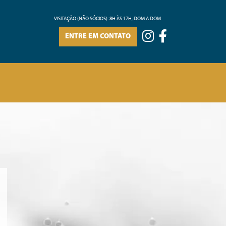
VISITAÇÃO (NÃO SÓCIOS): 8H ÀS 17H, DOM A DOM
ENTRE EM CONTATO