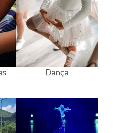
as
Dança