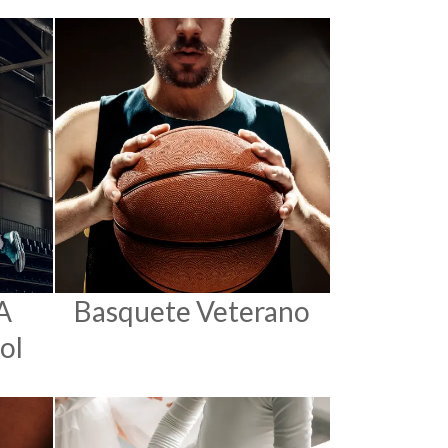
A
Basquete Veterano
ol