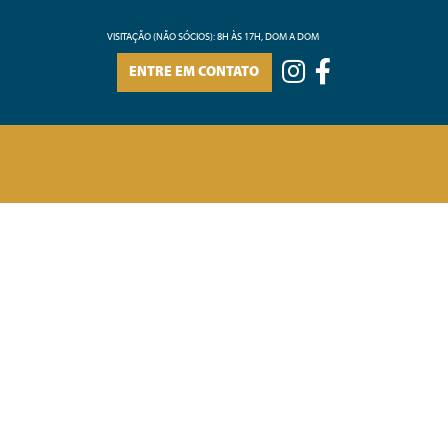
VISITAÇÃO (NÃO SÓCIOS): 8H ÀS 17H, DOM A DOM
ENTRE EM CONTATO