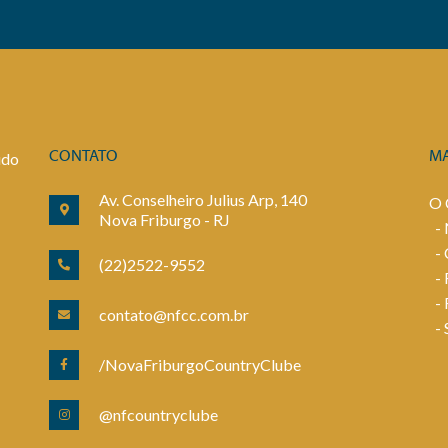
udo
CONTATO
M
Av. Conselheiro Julius Arp, 140
O
Nova Friburgo - RJ
-
-
(22)2522-9552
-
-
contato@nfcc.com.br
-
/NovaFriburgoCountryClube
@nfcountryclube